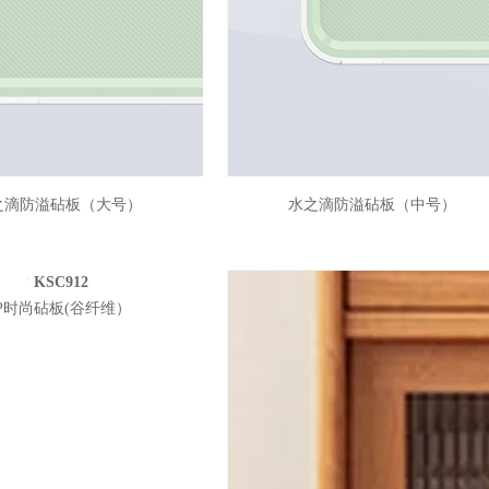
PE3826
KM301
之滴防溢砧板（大号）
水之滴防溢砧板（中号）
KSC912
P时尚砧板(谷纤维）