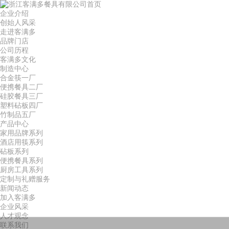
首页
企业介绍
创始人风采
走进客满多
品牌门店
公司历程
客满多文化
制造中心
合金筷一厂
便携餐具二厂
硅胶餐具三厂
塑料砧板四厂
竹制品五厂
产品中心
家用品牌系列
酒店用筷系列
砧板系列
便携餐具系列
厨房工具系列
定制与礼赠服务
新闻动态
加入客满多
企业风采
人才观念
联系我们