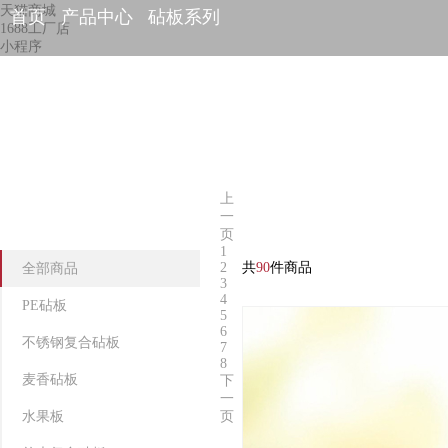
天猫商城
首页
产品中心
砧板系列
1688工厂店
小程序
上
一
页
1
2
共
90
件商品
全部商品
3
4
PE砧板
5
6
不锈钢复合砧板
7
8
麦香砧板
下
一
水果板
页