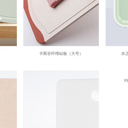
）
卡斯谷纤维砧板（大号）
水
P