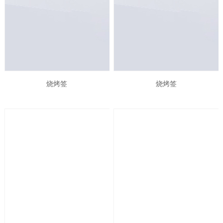
烧烤签
烧烤签