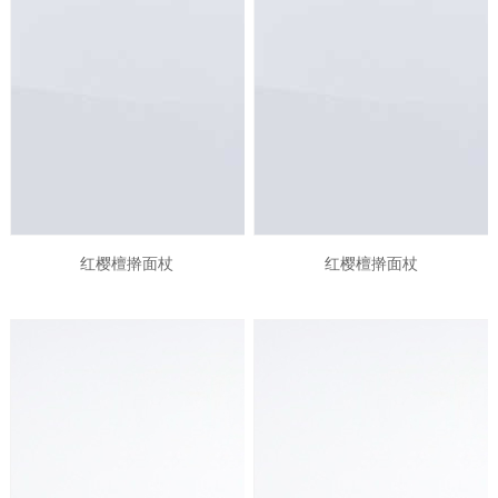
红樱檀擀面杖
红樱檀擀面杖