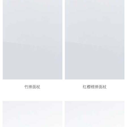
竹擀面杖
红樱檀擀面杖