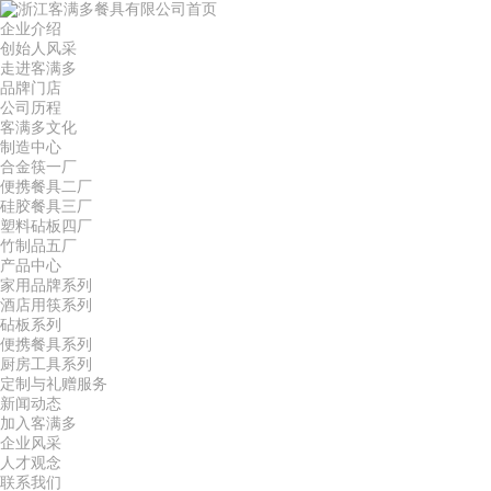
首页
企业介绍
创始人风采
走进客满多
品牌门店
公司历程
客满多文化
制造中心
合金筷一厂
便携餐具二厂
硅胶餐具三厂
塑料砧板四厂
竹制品五厂
产品中心
家用品牌系列
酒店用筷系列
砧板系列
便携餐具系列
厨房工具系列
定制与礼赠服务
新闻动态
加入客满多
企业风采
人才观念
联系我们