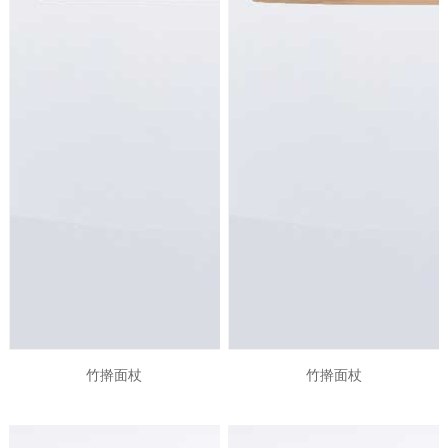
竹擀面杖
竹擀面杖