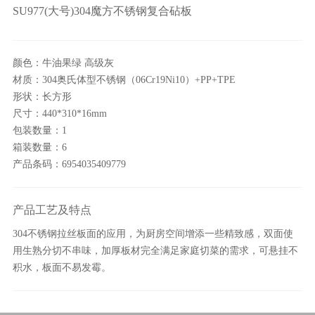
SU977(大号)304魔方不锈钢复合砧板
颜色：牛油果绿 高级灰
材质：304奥氏体型不锈钢（06Cr19Ni10）+PP+TPE
形状：长方形
尺寸：440*310*16mm
包装数量：1
箱装数量：6
产品条码：6954035409779
产品工艺及特点
304不锈钢拉丝板面的应用，为厨房空间增添一些精致感，双面使
用生熟分切不串味，加厚板材完全满足家庭切菜的需求，可悬挂不
积水，板面不易发霉。