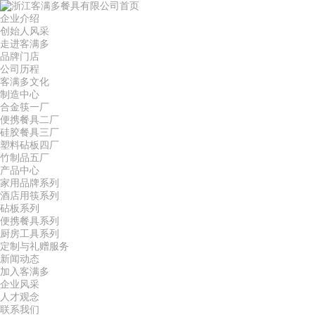
首页
企业介绍
创始人风采
走进客满多
品牌门店
公司历程
客满多文化
制造中心
合金筷一厂
便携餐具二厂
硅胶餐具三厂
塑料砧板四厂
竹制品五厂
产品中心
家用品牌系列
酒店用筷系列
砧板系列
便携餐具系列
厨房工具系列
定制与礼赠服务
新闻动态
加入客满多
企业风采
人才观念
联系我们