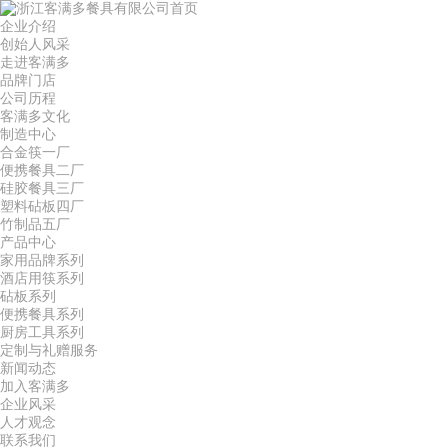
首页
企业介绍
创始人风采
走进客满多
品牌门店
公司历程
客满多文化
制造中心
合金筷一厂
便携餐具二厂
硅胶餐具三厂
塑料砧板四厂
竹制品五厂
产品中心
家用品牌系列
酒店用筷系列
砧板系列
便携餐具系列
厨房工具系列
定制与礼赠服务
新闻动态
加入客满多
企业风采
人才观念
联系我们