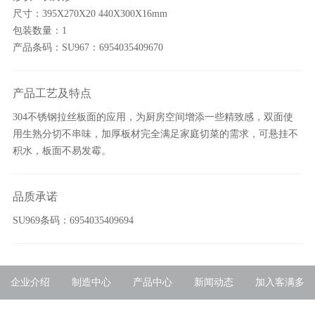
尺寸：395X270X20 440X300X16mm
包装数量：1
产品条码：SU967：6954035409670
产品工艺及特点
304不锈钢拉丝板面的应用，为厨房空间增添一些精致感，双面使
用生熟分切不串味，加厚板材完全满足家庭切菜的需求，可悬挂不
积水，板面不易发霉。
品质承诺
SU969条码：6954035409694
企业介绍
制造中心
产品中心
新闻动态
加入客满多