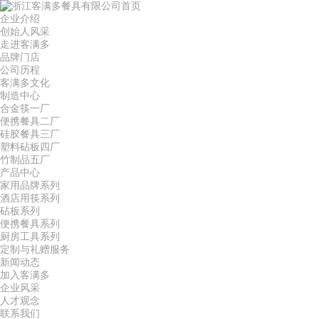
首页
企业介绍
创始人风采
走进客满多
品牌门店
公司历程
客满多文化
制造中心
合金筷一厂
便携餐具二厂
硅胶餐具三厂
塑料砧板四厂
竹制品五厂
产品中心
家用品牌系列
酒店用筷系列
砧板系列
便携餐具系列
厨房工具系列
定制与礼赠服务
新闻动态
加入客满多
企业风采
人才观念
联系我们