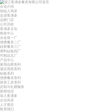
首页
企业介绍
创始人风采
走进客满多
品牌门店
公司历程
客满多文化
制造中心
合金筷一厂
便携餐具二厂
硅胶餐具三厂
塑料砧板四厂
竹制品五厂
产品中心
家用品牌系列
酒店用筷系列
砧板系列
便携餐具系列
厨房工具系列
定制与礼赠服务
新闻动态
加入客满多
企业风采
人才观念
联系我们