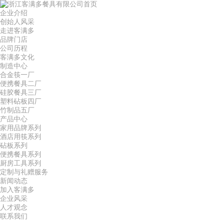
首页
企业介绍
创始人风采
走进客满多
品牌门店
公司历程
客满多文化
制造中心
合金筷一厂
便携餐具二厂
硅胶餐具三厂
塑料砧板四厂
竹制品五厂
产品中心
家用品牌系列
酒店用筷系列
砧板系列
便携餐具系列
厨房工具系列
定制与礼赠服务
新闻动态
加入客满多
企业风采
人才观念
联系我们