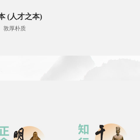
 (人才之本)
、敦厚朴质