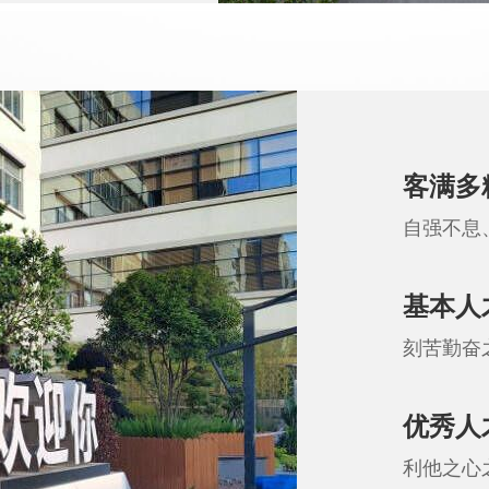
客满多
自强不息
基本人
刻苦勤奋
优秀人
利他之心