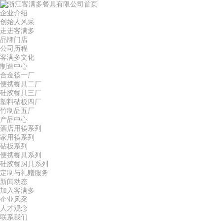
首页
企业介绍
创始人风采
走进客满多
品牌门店
公司历程
客满多文化
制造中心
合金筷一厂
便携餐具二厂
硅胶餐具三厂
塑料砧板四厂
竹制品五厂
产品中心
酒店用筷系列
家用筷系列
砧板系列
便携餐具系列
硅胶餐厨具系列
定制与礼赠服务
新闻动态
加入客满多
企业风采
人才观念
联系我们