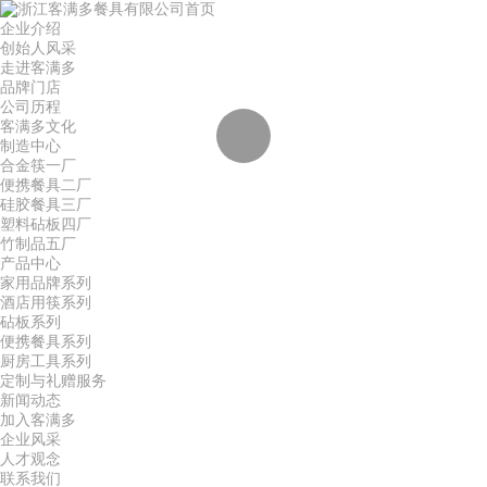
首页
企业介绍
创始人风采
走进客满多
品牌门店
公司历程
客满多文化
制造中心
合金筷一厂
便携餐具二厂
硅胶餐具三厂
塑料砧板四厂
竹制品五厂
产品中心
家用品牌系列
酒店用筷系列
砧板系列
便携餐具系列
厨房工具系列
定制与礼赠服务
新闻动态
加入客满多
企业风采
人才观念
联系我们